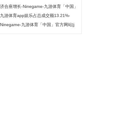
济合座增长-Ninegame-九游体育「中国」
九游体育app娱乐占总成交额13.21%-
Ninegame-九游体育「中国」官方网站|j