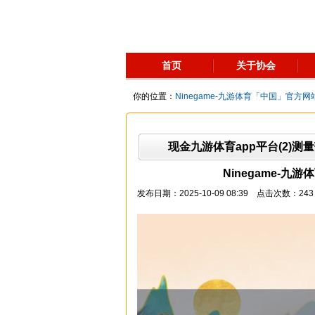
首页
关于协会
你的位置：
Ninegame-九游体育「中国」官方网站|j
现金九游体育app平台(2)
Ninegame-九游
发布日期：2025-10-09 08:39 点击次数：243