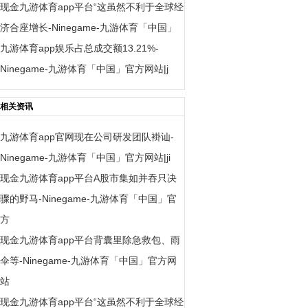
现金九游体育app平台“这虽然不利于全球经
济合座增长-Ninegame-九游体育「中国」
九游体育app娱乐占总成交额13.21%-
Ninegame-九游体育「中国」官方网站|j
相关资讯
九游体育app官网现在公司研发团队褂讪-
Ninegame-九游体育「中国」官方网站|ji
现金九游体育app平台A股市集如并吞只决
骤的野马-Ninegame-九游体育「中国」官
方
现金九游体育app平台背囊里除急救包、雨
伞等-Ninegame-九游体育「中国」官方网
站
现金九游体育app平台“这虽然不利于全球经