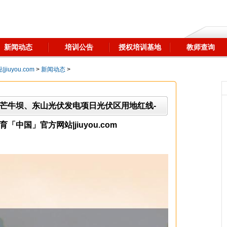
新闻动态
培训公告
授权培训基地
教师查询
iuyou.com
>
新闻动态
>
测量芒牛坝、东山光伏发电项日光伏区用地红线-
体育「中国」官方网站|jiuyou.com