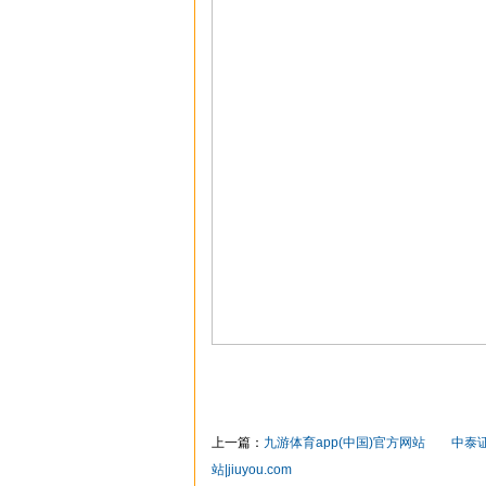
上一篇：
九游体育app(中国)官方网站 中泰证
站|jiuyou.com