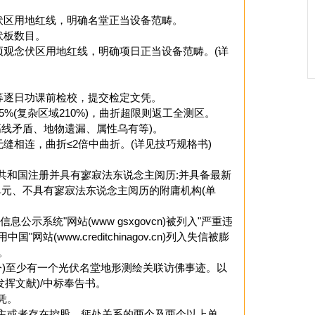
光伏区用地红线，明确名堂正当设备范畴。
伏板数目。
电项观念伏区用地红线，明确项日正当设备范畴。(详
仪等逐日功课前检校，提交检定文凭。
5%(复杂区域210%)，曲折超限则返工全测区。
等高线矛盾、地物遗漏、属性乌有等)。
无缝相连，曲折≤2倍中曲折。(详见技巧规格书)
共和国注册并具有寥寂法东说念主阅历:并具备最新
元、不具有寥寂法东说念主阅历的附庸机构(单
公示系统"网站(www gsxgovcn)被列入"严重违
网站(www.creditchinagov.cn)列入失信被膨
。
日于今)至少有一个光伏名堂地形测绘关联访佛事迹。以
挥文献)/中标奉告书。
凭。
主或者存在控股、惩处关系的两个及两个以上单