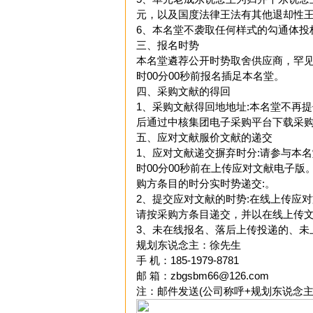
元，以及国度法律王法有其他退却性
6、本名堂不袭取任何样式的勾通体投
三、报名时势
本名堂遴荐公开时势取舍供应商，罕见参
时00分00秒前报名插足本名堂。
四、采购文献的得回
1、采购文献得回地地址:本名堂不再
后通过中核集团电子采购平台下载采
五、应对文献服价文献的递交
1、应对文献递交摒弃时分:请参与本名堂
时00分00秒前在上传应对文献电子
购方条目的时分实时势递交:。
2、提交应对文献的时势:在线上传应
请按采购方条目递交，并以在线上传文
3、未在线报名、落后上传投递的、未
规划东说念主：徐先生
手 机：185-1979-8781
邮 箱：zbgsbm66@126.com
注：邮件发送(公司称呼+规划东说念主