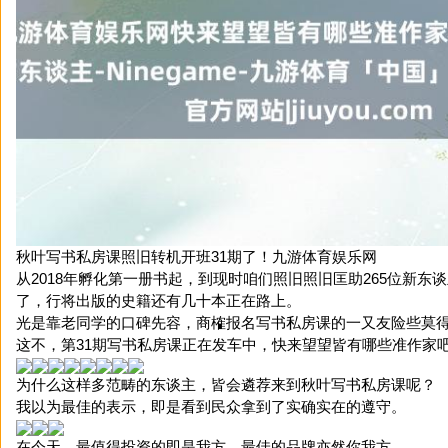
秋叶写书私房课照旧转机开班31期了！九游体育娱乐网
从2018年孵化第一册书起，到现时咱们照旧照旧匡助265位新东
了，行将出版的史籍还有几十本正在路上。
光是靠老同学的口碑先容，商榷报名写书私房课的一又友险些莫
这不，第31期写书私房课正在发车中，快来望望皆有哪些准作家
为什么这样多范畴的东谈主，皆会遴荐来到秋叶写书私房课呢？
我以为最佳的表示，即是看到民众拿到了实确实在的遵守。
在今天，最值得投资的即是我方，最佳的品牌亦然你我方。