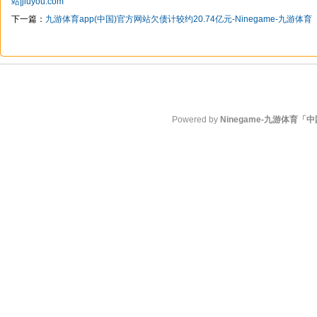
站|jiuyou.com
下一篇：
九游体育app(中国)官方网站欠债计较约20.74亿元-Ninegame-九游体育「中
Powered by
Ninegame-九游体育「中国