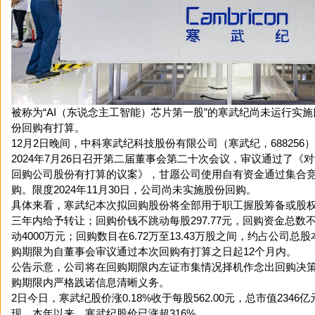
被称为“AI（东说念主工智能）芯片第一股”的寒武纪尚未运行实
份回购有打算。
12月2日晚间，中科寒武纪科技股份有限公司（寒武纪，688256
2024年7月26日召开第二届董事会第二十次会议，审议通过了《
回购公司股份有打算的议案》，甘愿公司使用自有资金通过集合
购。限度2024年11月30日，公司尚未实施股份回购。
具体来看，寒武纪本次拟回购股份将全部用于职工握股筹备或股
三年内给予转让；回购价钱不跳动每股297.77元，回购资金总数不
动4000万元；回购数目在6.72万至13.43万股之间，约占公司总股本的
购期限为自董事会审议通过本次回购有打算之日起12个月内。
公告示意，公司将在回购期限内左证市集情况择机作念出回购决
购期限内严格践诺信息清晰义务。
2日今日，寒武纪股价涨0.18%收于每股562.00元，总市值2346
现，本年以来，寒武纪股价已涨超316%。