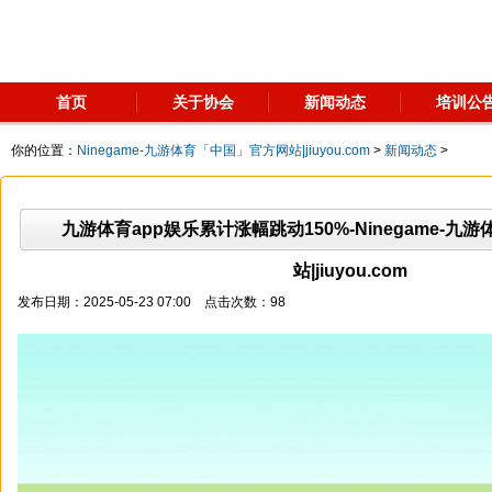
首页
关于协会
新闻动态
培训公
你的位置：
Ninegame-九游体育「中国」官方网站|jiuyou.com
>
新闻动态
>
九游体育app娱乐累计涨幅跳动150%-Ninegame-
站|jiuyou.com
发布日期：2025-05-23 07:00 点击次数：98