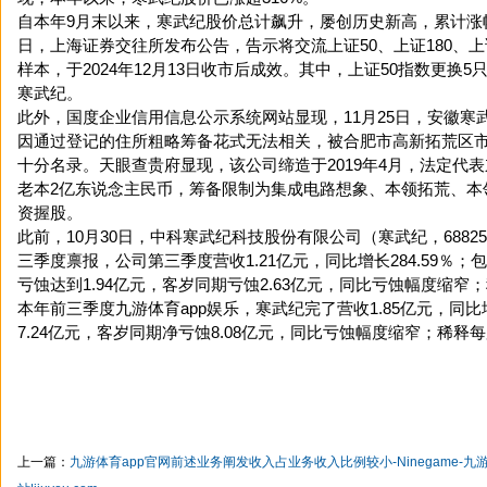
自本年9月末以来，寒武纪股价总计飙升，屡创历史新高，累计涨幅跳
日，上海证券交往所发布公告，告示将交流上证50、上证180、上证
样本，于2024年12月13日收市后成效。其中，上证50指数更换
寒武纪。
此外，国度企业信用信息公示系统网站显现，11月25日，安徽寒
因通过登记的住所粗略筹备花式无法相关，被合肥市高新拓荒区
十分名录。天眼查贵府显现，该公司缔造于2019年4月，法定代
老本2亿东说念主民币，筹备限制为集成电路想象、本领拓荒、本
资握股。
此前，10月30日，中科寒武纪科技股份有限公司（寒武纪，688256
三季度禀报，公司第三季度营收1.21亿元，同比增长284.59％
亏蚀达到1.94亿元，客岁同期亏蚀2.63亿元，同比亏蚀幅度缩窄；
本年前三季度九游体育app娱乐，寒武纪完了营收1.85亿元，同比增
7.24亿元，客岁同期净亏蚀8.08亿元，同比亏蚀幅度缩窄；稀释每
上一篇：
九游体育app官网前述业务阐发收入占业务收入比例较小-Ninegame-