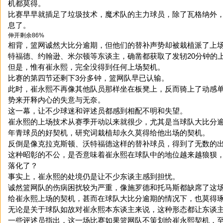
机都莫得。
比赛早早就插足了垃圾技术，魔术队的主力球员，除了瓦格纳外
息了。
伸开剩余86%
相背，篮网诚然大比分逾期，但他们的替补声势却被栽植派了上
特福德、约翰逊、米尔顿等东谈主，确凿都获取了发轫20分钟的
但是，惟有崔永熙，完全没得到任何上场契机。
比赛的第四节还剩下3分多钟，篮网队早已认输。
此时，崔永熙不再像其他队员那样坐在板凳上，反而骑上了动感
势来开释内心的失意与无奈。
这一幕，让不少球迷和评述员都感到相配不明和失望。
崔永熙的上场技术从赛季开动以来就很少，尤其是当球队大比分
年青球员的好契机，研究词栽植却永久莫得给他出场的契机。
反倒是像克拉克斯顿、沃特福德这样的替补球员，得到了无数的
这种昭彰的不公，是否意味着崔永熙在球队中的地位越来越狼狈
落化了？
事实上，崔永熙的处境仍是让不少东谈主感到担忧。
诚然篮网队的伤病困扰较为严重，像施罗德和托马斯都缺席了这
给崔永熙上场的契机，甚而在球队大比分逾期的情况下，也莫得
无论是关于球队如故对崔永熙本东谈主来说，这种形态都让东谈
一些评述员指出，这一场比赛如果篮网队不策划给崔永熙契机，