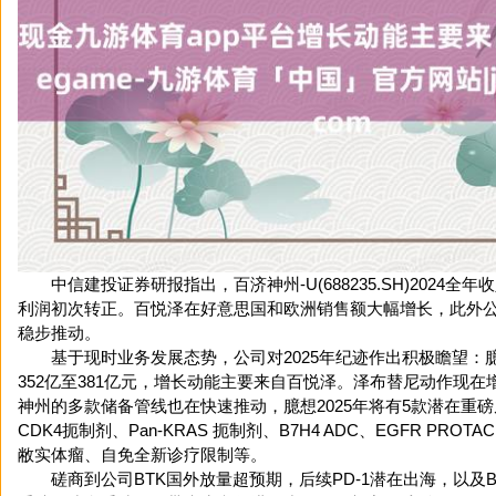
中信建投证券研报指出，百济神州-U(688235.SH)2024
利润初次转正。百悦泽在好意思国和欧洲销售额大幅增长，此外
稳步推动。
基于现时业务发展态势，公司对2025年纪迹作出积极瞻望：
352亿至381亿元，增长动能主要来自百悦泽。泽布替尼动作现
神州的多款储备管线也在快速推动，臆想2025年将有5款潜在重磅
CDK4扼制剂、Pan-KRAS 扼制剂、B7H4 ADC、EGFR PROTAC
敝实体瘤、自免全新诊疗限制等。
磋商到公司BTK国外放量超预期，后续PD-1潜在出海，以及BCL