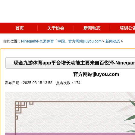
首页
关于协会
新闻动态
培训公
你的位置：
Ninegame-九游体育「中国」官方网站|jiuyou.com
>
新闻动态
>
现金九游体育app平台增长动能主要来自百悦泽-Ninega
官方网站|jiuyou.com
发布日期：2025-03-15 13:58 点击次数：174